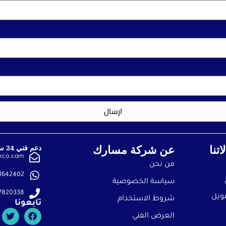
ارسال
تنا
عن شركة مسارك
دعم فني 24 ساعة على مدار اليوم
kco.com
من نحن
1642402+
سياسة الخصوصية
7820338+
ويل
شروط الاستخدام
تابعونا
العرض الفني