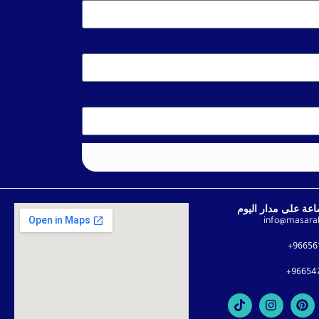
info@masara
96656
96654